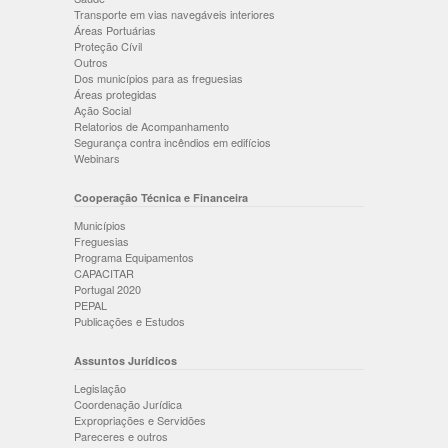
Transporte em vias navegáveis interiores
Áreas Portuárias
Proteção Cívil
Outros
Dos municípios para as freguesias
Áreas protegidas
Ação Social
Relatorios de Acompanhamento
Segurança contra incêndios em edifícios
Webinars
Cooperação Técnica e Financeira
Municípios
Freguesias
Programa Equipamentos
CAPACITAR
Portugal 2020
PEPAL
Publicações e Estudos
Assuntos Jurídicos
Legislação
Coordenação Jurídica
Expropriações e Servidões
Pareceres e outros