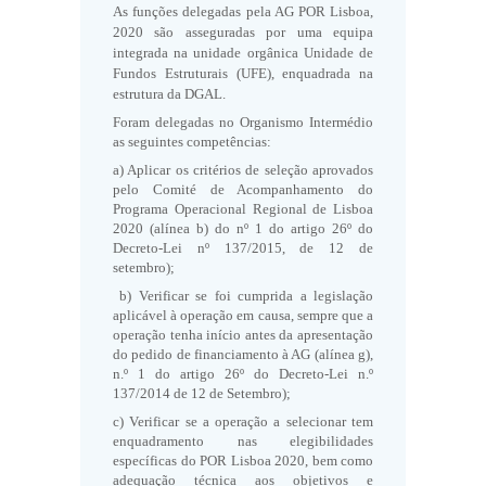
As funções delegadas pela AG
POR Lisboa,
2020
são asseguradas por uma equipa
integrada na unidade orgânica Unidade de
Fundos Estruturais (UFE), enquadrada na
estrutura da DGAL.
Foram delegadas no Organismo Intermédio
as seguintes competências:
a) Aplicar os critérios de seleção aprovados
pelo Comité de Acompanhamento do
Programa Operacional Regional de Lisboa
2020 (alínea b) do nº 1 do artigo 26º do
Decreto-Lei nº 137/2015, de 12 de
setembro);
b) Verificar se foi cumprida a legislação
aplicável à operação em causa, sempre que a
operação tenha início antes da apresentação
do pedido de financiamento à AG (alínea g),
n.º 1 do artigo 26º do Decreto-Lei n.º
137/2014 de 12 de Setembro);
c) Verificar se a operação a selecionar tem
enquadramento nas elegibilidades
específicas do POR Lisboa 2020, bem como
adequação técnica aos objetivos e