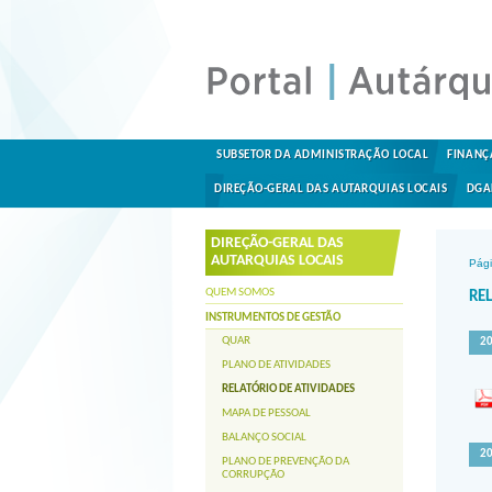
SUBSETOR DA ADMINISTRAÇÃO LOCAL
FINANÇ
DIREÇÃO-GERAL DAS AUTARQUIAS LOCAIS
DGA
DIREÇÃO-GERAL DAS
AUTARQUIAS LOCAIS
Pági
QUEM SOMOS
RE
INSTRUMENTOS DE GESTÃO
QUAR
2
PLANO DE ATIVIDADES
RELATÓRIO DE ATIVIDADES
MAPA DE PESSOAL
BALANÇO SOCIAL
2
PLANO DE PREVENÇÃO DA
CORRUPÇÃO