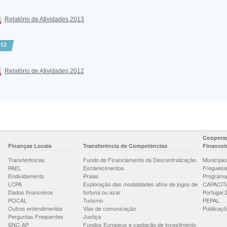
Relatório de Atividades 2013
012
Relatório de Atividades 2012
Cooperaç
Finanças Locais
Transferência de Competências
Financei
Transferências
Fundo de Financiamento da Descentralização
Município
PAEL
Esclarecimentos
Freguesi
Endividamento
Praias
Programa
LCPA
Exploração das modalidades afins de jogos de
CAPACIT
Dados financeiros
fortuna ou azar
Portugal 
POCAL
Turismo
PEPAL
Outros entendimentos
Vias de comunicação
Publicaçõ
Perguntas Frequentes
Justiça
SNC-AP
Fundos Europeus e captação de investimento