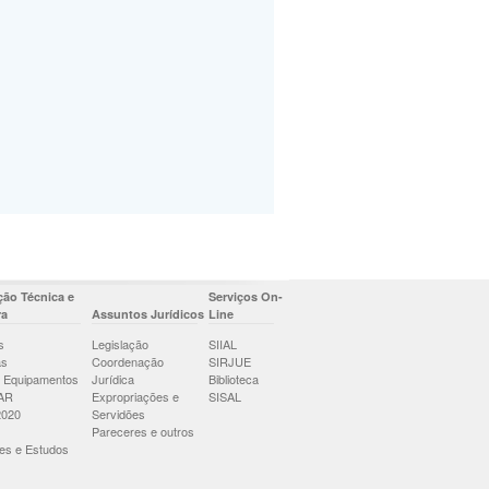
ão Técnica e
Serviços On-
ra
Assuntos Jurídicos
Line
s
Legislação
SIIAL
as
Coordenação
SIRJUE
 Equipamentos
Jurídica
Biblioteca
AR
Expropriações e
SISAL
2020
Servidões
Pareceres e outros
es e Estudos