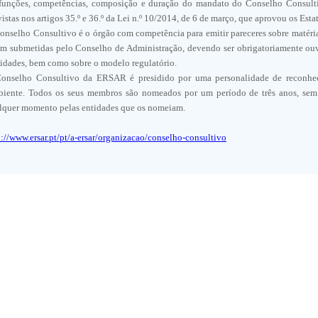
funções, competências, composição e duração do mandato do Conselho Consulti
vistas nos artigos 35.º e 36.º da Lei n.º 10/2014, de 6 de março, que aprovou os Es
onselho Consultivo é o órgão com competência para emitir pareceres sobre matéri
am submetidas pelo Conselho de Administração, devendo ser obrigatoriamente ouvi
vidades, bem como sobre o modelo regulatório.
onselho Consultivo da ERSAR é presidido por uma personalidade de reconhec
iente. Todos os seus membros são nomeados por um período de três anos, sem 
lquer momento pelas entidades que os nomeiam.
p://www.ersar.pt/pt/a-ersar/organizacao/conselho-consultivo