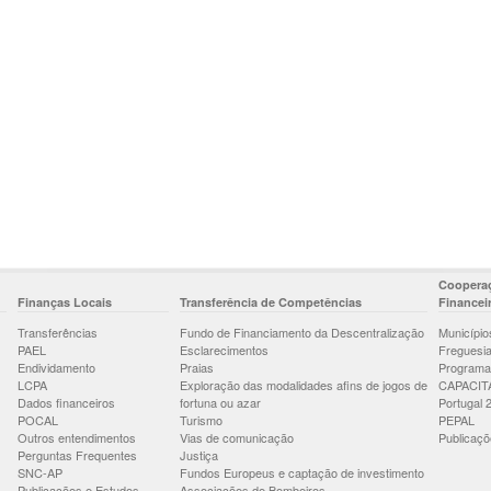
Cooperaç
Finanças Locais
Transferência de Competências
Financei
Transferências
Fundo de Financiamento da Descentralização
Município
PAEL
Esclarecimentos
Freguesi
Endividamento
Praias
Programa
LCPA
Exploração das modalidades afins de jogos de
CAPACIT
Dados financeiros
fortuna ou azar
Portugal 
POCAL
Turismo
PEPAL
Outros entendimentos
Vias de comunicação
Publicaçõ
Perguntas Frequentes
Justiça
SNC-AP
Fundos Europeus e captação de investimento
Publicações e Estudos
Associações de Bombeiros