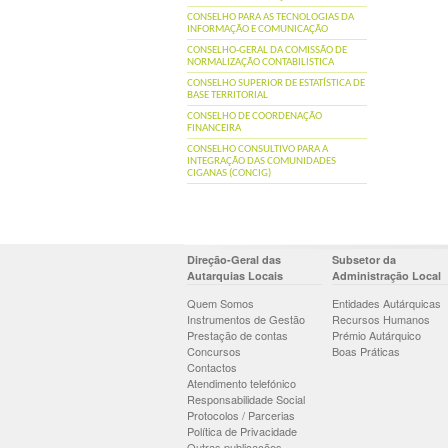
CONSELHO PARA AS TECNOLOGIAS DA
INFORMAÇÃO E COMUNICAÇÃO
CONSELHO-GERAL DA COMISSÃO DE
NORMALIZAÇÃO CONTABILISTICA
CONSELHO SUPERIOR DE ESTATÍSTICA DE
BASE TERRITORIAL
CONSELHO DE COORDENAÇÃO
FINANCEIRA
CONSELHO CONSULTIVO PARA A
INTEGRAÇÃO DAS COMUNIDADES
CIGANAS (CONCIG)
Direção-Geral das
Subsetor da
Autarquias Locais
Administração Local
Quem Somos
Entidades Autárquicas
Instrumentos de Gestão
Recursos Humanos
Prestação de contas
Prémio Autárquico
Concursos
Boas Práticas
Contactos
Atendimento telefónico
Responsabilidade Social
Protocolos / Parcerias
Política de Privacidade
Outras publicações