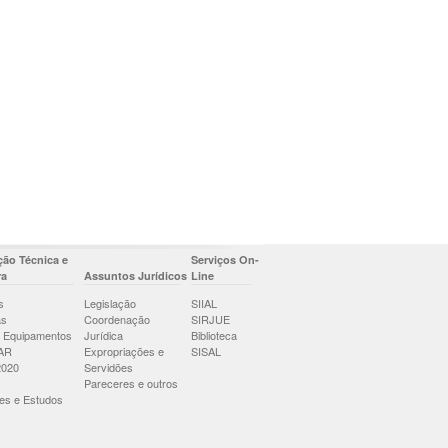
ão Técnica e
Serviços On-
ra
Assuntos Jurídicos
Line
s
Legislação
SIIAL
as
Coordenação
SIRJUE
 Equipamentos
Jurídica
Biblioteca
AR
Expropriações e
SISAL
2020
Servidões
Pareceres e outros
es e Estudos