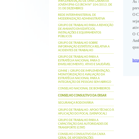
As 
IMPLEMENTAÇÃO DE UMA GARANTIA
JOVEM (PNI-GJ) (RCM Nº 104/2013, DE
pre
31 DE DEZEMBRO)
O C
REDE INTERMINISTERIAL DE
MODERNIZAÇÃO ADMINISTRATIVA
sej
GRUPO DE TRABALHO PARA A REMOÇÃO
ati
DE AMIANTO EM EDIFÍCIOS,
INSTALAÇÕES E EQUIPAMENTOS
O C
PÚBLICOS
Amb
GRUPO DE TRABALHO SOBRE
qua
INFORMAÇÃO ESTATÍSTICA RELATIVA A
ACIDENTES DE TRABALHO
GRUPO DE TRABALHO PARA A
htt
ESTRATÉGIA NACIONAL PARA O
ENVELHECIMENTO, ATIVO E SAUDÁVEL
GIMAE | GRUPO DE IMPLEMENTAÇÃO,
MONITORIZAÇÃO E AVALIAÇÃO DA
ESTRATÉGIA NACIONAL PARA A
INTEGRAÇÃO DE PESSOAS SEM ABRIGO
CONSELHO NACIONAL DE BOMBEIROS
CONSELHO CONSULTIVO DA ERSAR
SEGURANÇA RODOVIÁRIA
GRUPO DE TRABALHO: APOIO TÉCNICO À
APLICAÇÃO DO POCAL (SATAPOCAL)
GRUPO DE TRABALHO PARA A
CAPACITAÇÃO DAS AUTORIDADES DE
TRANSPORTE (GTAT)
CONSELHO CONSULTIVO DA CAIXA
GERAL DE APOSENTAÇÕES